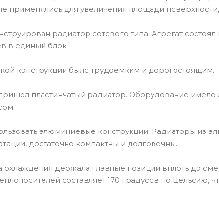
ые применялись для увеличения площади поверхности
онструирован радиатор сотового типа. Агрегат состоял
в в единый блок.
акой конструкции было трудоемким и дорогостоящим.
 пришел пластинчатый радиатор. Оборудование имело 
сом.
пользовать алюминиевые конструкции. Радиаторы из а
атации, достаточно компактны и долговечны.
 охлаждения держала главные позиции вплоть до смен
еплоносителей составляет 170 градусов по Цельсию, ч