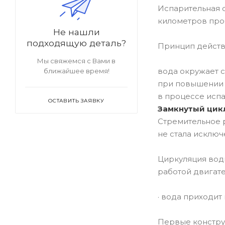
Испарительная с
километров проб
Не нашли
подходящую деталь?
Принцип действ
Мы свяжемся с Вами в
вода окружает с
ближайшее время!
при повышении 
в процессе испа
ОСТАВИТЬ ЗАЯВКУ
Замкнутый цик
Стремительное 
не стала исключ
Циркуляция вод
работой двигате
· вода приходит
Первые констру