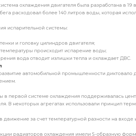
истема охлаждения двигателя была разработана в 19 век
ега расходовал более 140 литров воды, которая испо
ия испарительной системы:
тенки и головку цилиндров двигателя;
температуры происходит испарение воды;
рения вода отводит излишки тепла и охлаждает ДВС.
л
развитие автомобильной промышленности диктовало д
ением.
ы в первой системе охлаждения поддерживалась цен
ля. В некоторых агрегатах использовали принцип тер
 в движение за счет температурной разности на входе 
кции радиаторов охлаждения имели S-образную форму