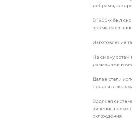
ребрами, котор
В 1900-х был ск
кромкам фланце
Изготовление т
На смену сотам
размерами и ве
Далее стали ис
просты в эксплу
Водяная система
кипения новых т
охлаждения.