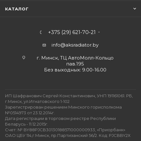
КАТАЛОГ
+375 (29) 621-70-21
info@aksradiator.by
г. Минск, ТЦ АвтоМолл-Кольцо
пав.195
Без выходных: 9.00-16.00
ИП Шафранович Сергей Константинович, УНП 191161061. РБ,
г.Минск, ул.Игнатовского 1-102
Зарегистрирован решением Минского горисполкома
№0514973 от 23.12.2014г.
Дата регистрации в торговом реестре Республики
Беларусь - 11.12.2015г.
Счет: № BY88PJCB30130188571000000933, «Приорбанк»
ОАО ЦБУ 114,г.Минск, пр.Партизанский 56/2. Код: PJCBBY2X