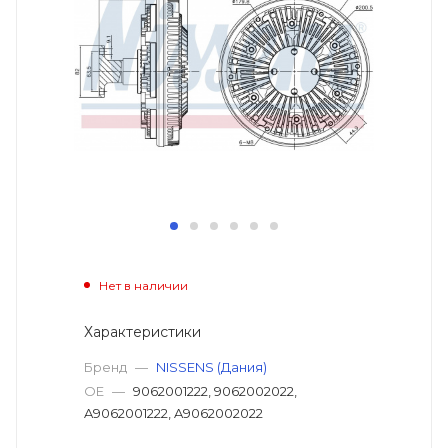
Нет в наличии
Характеристики
Бренд
—
NISSENS (Дания)
OE
—
9062001222, 9062002022,
A9062001222, A9062002022