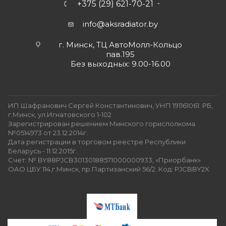
+375 (29) 621-70-21
info@aksradiator.by
г. Минск, ТЦ АвтоМолл-Кольцо
пав.195
Без выходных: 9.00-16.00
ИП Шафранович Сергей Константинович, УНП 191161061. РБ,
г.Минск, ул.Игнатовского 1-102
Зарегистрирован решением Минского горисполкома
№0514973 от 23.12.2014г.
Дата регистрации в торговом реестре Республики
Беларусь - 11.12.2015г.
Счет: № BY88PJCB30130188571000000933, «Приорбанк»
ОАО ЦБУ 114,г.Минск, пр.Партизанский 56/2. Код: PJCBBY2X