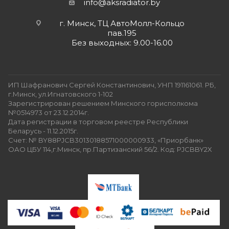
info@aksradiator.by
г. Минск, ТЦ АвтоМолл-Кольцо
пав.195
Без выходных: 9.00-16.00
ИП Шафранович Сергей Константинович, УНП 191161061. РБ,
г.Минск, ул.Игнатовского 1-102
Зарегистрирован решением Минского горисполкома
№0514973 от 23.12.2014г.
Дата регистрации в торговом реестре Республики
Беларусь - 11.12.2015г.
Счет: № BY88PJCB30130188571000000933, «Приорбанк»
ОАО ЦБУ 114,г.Минск, пр.Партизанский 56/2. Код: PJCBBY2X