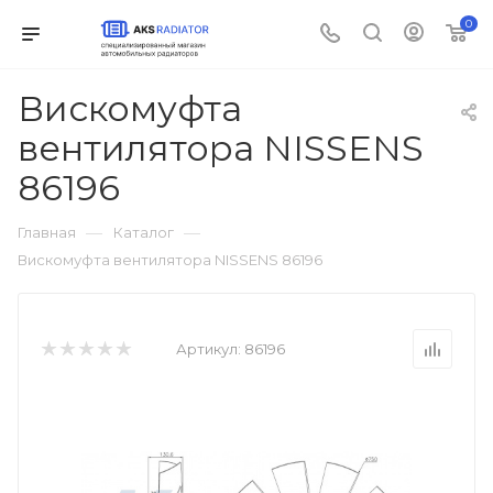
0
Вискомуфта
вентилятора NISSENS
86196
—
—
Главная
Каталог
Вискомуфта вентилятора NISSENS 86196
Артикул:
86196