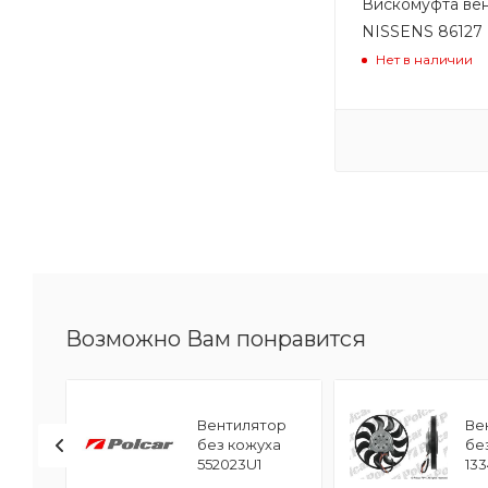
Вискомуфта ве
NISSENS 86127
Нет в наличии
Возможно Вам понравится
ор
Вентилятор
Ве
без кожуха
бе
552023U1
13