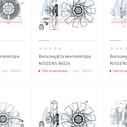
нтилятора
Вискомуфта вентилятора
Вискому
NISSENS 86124
NISSENS
Арт.: 86143
Арт.: 86124
Нет в наличии
Нет в н