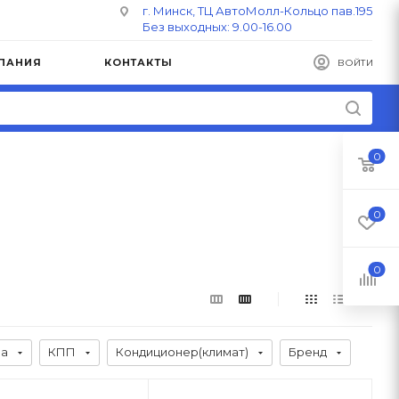
г. Минск, ТЦ АвтоМолл-Кольцо пав.195
Без выходных: 9.00-16.00
ПАНИЯ
КОНТАКТЫ
ВОЙТИ
0
0
0
ва
КПП
Кондиционер(климат)
Бренд