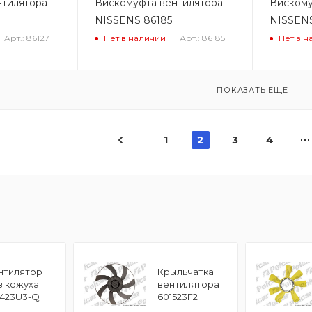
нтилятора
Вискомуфта вентилятора
Вискому
NISSENS 86185
NISSENS
Арт.: 86127
Арт.: 86185
Нет в наличии
Нет в н
ПОКАЗАТЬ ЕЩЕ
1
2
3
4
нтилятор
Крыльчатка
з кожуха
вентилятора
3423U3-Q
601523F2