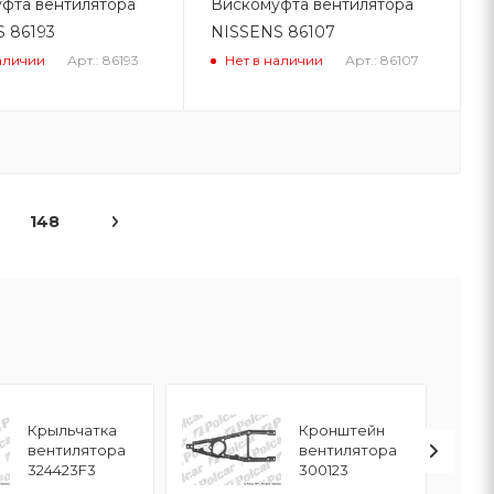
фта вентилятора
Вискомуфта вентилятора
 86193
NISSENS 86107
Арт.: 86193
Арт.: 86107
аличии
Нет в наличии
148
Крыльчатка
Кронштейн
вентилятора
вентилятора
324423F3
300123