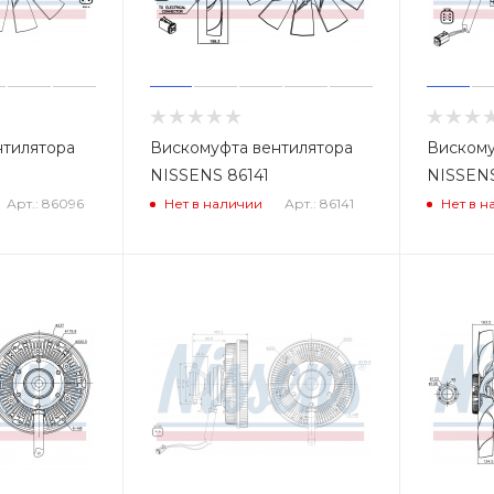
нтилятора
Вискомуфта вентилятора
Вискому
6
NISSENS 86141
NISSENS
Арт.: 86096
Арт.: 86141
Нет в наличии
Нет в н