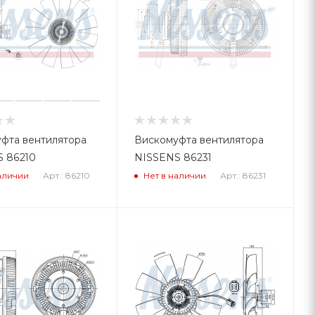
фта вентилятора
Вискомуфта вентилятора
 86210
NISSENS 86231
Арт.: 86210
Арт.: 86231
аличии
Нет в наличии