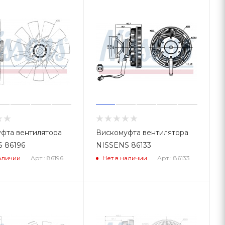
фта вентилятора
Вискомуфта вентилятора
 86196
NISSENS 86133
Арт.: 86196
Арт.: 86133
аличии
Нет в наличии