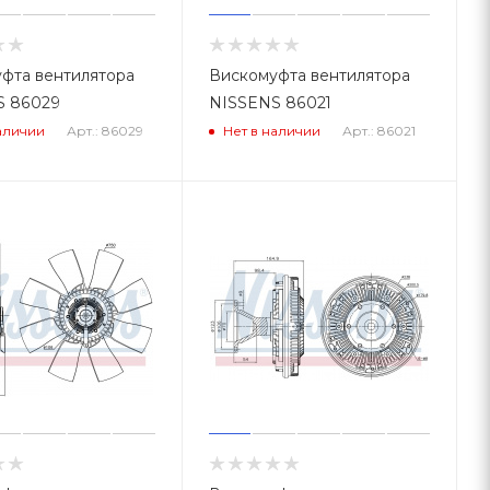
фта вентилятора
Вискомуфта вентилятора
S 86029
NISSENS 86021
Арт.: 86029
Арт.: 86021
аличии
Нет в наличии