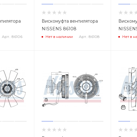
нтилятора
Вискомуфта вентилятора
Вискому
NISSENS 86108
NISSEN
Арт.: 86106
Арт.: 86108
Нет в наличии
Нет в н