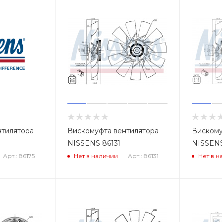
нтилятора
Вискомуфта вентилятора
Вискому
NISSENS 86131
NISSENS
Арт.: 86175
Арт.: 86131
Нет в наличии
Нет в н