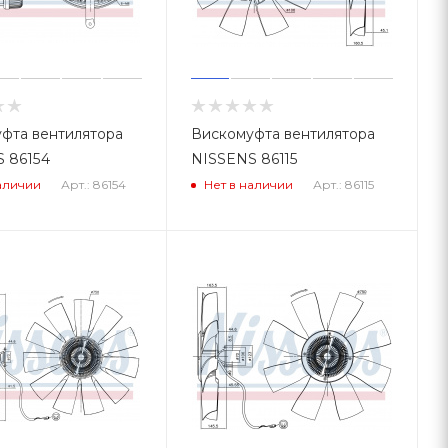
фта вентилятора
Вискомуфта вентилятора
 86154
NISSENS 86115
Арт.: 86154
Арт.: 86115
аличии
Нет в наличии